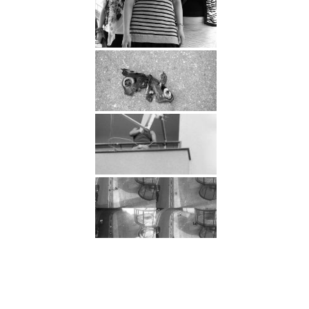
«
Next